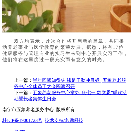
双方均表示，此次合作将开启新的篇章，共同推
动养老事业与医学教育的繁荣发展。
据悉，将有
17位
健康服务与管理专业的实习生来到中心开展实习工作，
他们将在这里度过一段充实而有意义的时光。
上一篇：
半年回顾知得失 铆足干劲冲目标 | 五象养老服
务中心全体员工大会圆满召开
下一篇：
五象养老服务中心举办“庆七一 颂党恩”联欢活
动暨长者集体生日会
南宁市五象养老服务中心 版权所有
桂ICP备19001723号
技术支持/名远科技